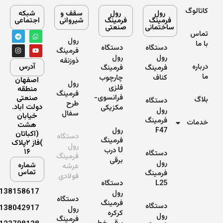
کاتالوگ
رول
رول
سقف و
شبکه
فرمینگ
فرمینگ
شیروانی
اجتماعی
ساختمانی
صنعتی
T
I
W
Y
تماس
e
n
o
h
رول
با ما
s
l
a
u
دستگاه
دستگاه
فرمینگ
e
t
t
t
رول
رول
g
a
s
u
ذوزنقه
g
r
b
a
درباره
آدرس
فرمینگ
فرمینگ
a
r
p
e
ما
کناف
چارچوب
m
a
p
اصفهان
رول
m
فلزی
منطقه
فرمینگ
فرانسوی-
صنعتی
بلاگ
دستگاه
طرح
دولت اباد.
مکزیکی
رول
سفال
خیابان
فرمینگ
خدمات
هشت
F47
رول
(اکباتان
دستگاه
فرمینگ
)فاز ۲پلاک
رول
U درب
۱۶
دستگاه
فرمینگ
برقی
رول
شماره
عرشه
تماس
فرمینگ
فولادی
L25
دستگاه
09138158617
رول
دستگاه
فرمینگ
دستگاه
09138042917
رول
کرکره
رول
فرمینگ