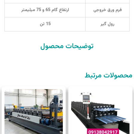
فرم ورق خروجی
ارتفاع گام
65
و
75
میلیمتر
رول گیر
15
تن
توضیحات محصول
صولات مرتبط